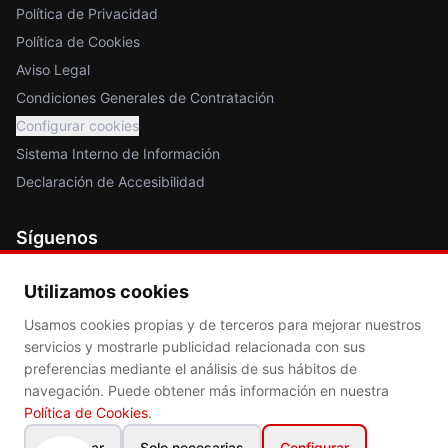
Política de Privacidad
Política de Cookies
Aviso Legal
Condiciones Generales de Contratación
Configurar cookies
Sistema Interno de Información
Declaración de Accesibilidad
Síguenos
Utilizamos cookies
Usamos cookies propias y de terceros para mejorar nuestros
servicios y mostrarle publicidad relacionada con sus
5.0
en Google
preferencias mediante el análisis de sus hábitos de
Mejor valorada en protección de datos
navegación. Puede obtener más información en nuestra
Política de Cookies
.
Rechazar
Solo necesarias
Configurar