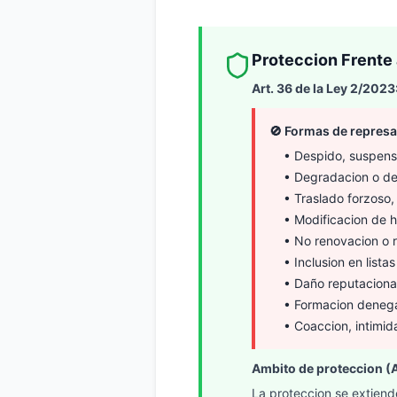
Proteccion Frente 
Art. 36 de la Ley 2/2023
🚫 Formas de represal
• Despido, suspens
• Degradacion o d
• Traslado forzoso,
• Modificacion de h
• No renovacion o r
• Inclusion en lista
• Daño reputacional
• Formacion denega
• Coaccion, intimid
Ambito de proteccion (A
La proteccion se extiende