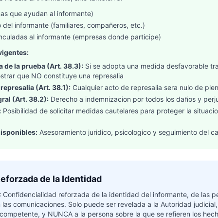
nas que ayudan al informante)
 del informante (familiares, compañeros, etc.)
inculadas al informante (empresas donde participe)
vigentes:
a de la prueba (Art. 38.3):
Si se adopta una medida desfavorable tra
trar que NO constituye una represalia
represalia (Art. 38.1):
Cualquier acto de represalia sera nulo de ple
al (Art. 38.2):
Derecho a indemnizacion por todos los daños y perju
:
Posibilidad de solicitar medidas cautelares para proteger la situaci
isponibles:
Asesoramiento juridico, psicologico y seguimiento del c
eforzada de la Identidad
:
Confidencialidad reforzada de la identidad del informante, de las 
as comunicaciones. Solo puede ser revelada a la Autoridad judicial, al
 competente, y NUNCA a la persona sobre la que se refieren los hec