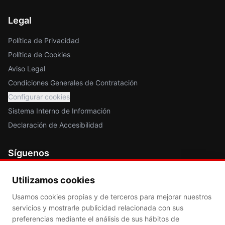
Legal
Política de Privacidad
Política de Cookies
Aviso Legal
Condiciones Generales de Contratación
Configurar cookies
Sistema Interno de Información
Declaración de Accesibilidad
Síguenos
Utilizamos cookies
Usamos cookies propias y de terceros para mejorar nuestros
servicios y mostrarle publicidad relacionada con sus
5.0
en Google
preferencias mediante el análisis de sus hábitos de
Mejor valorada en protección de datos